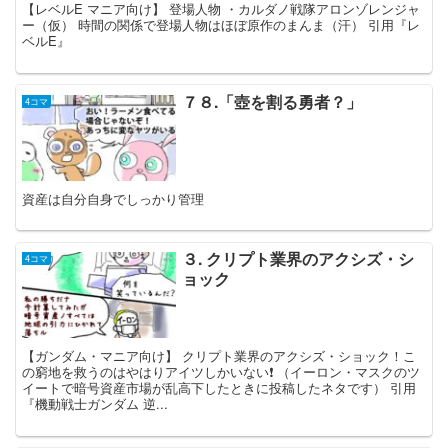
【レベルE マニア向け】 登場人物 ・カルダノ戦隊アロンゾレンジャ
ー（仮） 時間の関係で登場人物はほぼ原作のまんま（汗） 引用『レ
ベルE』
７８.「壺を割る勇者？」
4コマ
資産は自分自身でしっかり管理
３. クリプト業界のアクシズ・シ
4コマ
ョック
【ガンダム・マニア向け】 クリプト業界のアクシズ・ショック！こ
の窮地を救うのはやはりアイツしかいない❗️ （イーロン・マスクのツ
イートで暗号資産市場が乱高下したときに投稿したネタです） 引用
『機動戦士ガンダム 逆...