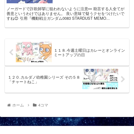
ノーガードで詐欺師👿に狙われないように注意👀 助言する人全てが
善意というわけではありません。 良い意味で疑うクセをつけたいで
すね😊 引用『機動戦士ガンダム0083 STARDUST MEMO...
１１８.今週土曜日はカレーとオンライン
ミートアップの日
１２０.カルダノ幼稚園シリーズ その５８
「チャートねこ」
ホーム
4コマ