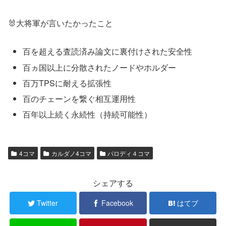
🐰大将軍が言いたかったこと
百を超える査読済み論文に裏付けされた安全性
百ヵ国以上に分散されたノードやホルダー
百万TPSに耐える拡張性
百のチェーンを繋ぐ相互運用性
百年以上続く永続性（持続可能性）
4コマ
カルダノ4コマ
パロディ４コマ
シェアする
Twitter
Facebook
はてブ