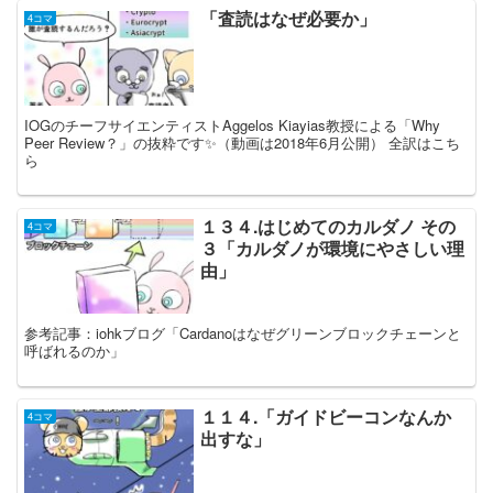
「査読はなぜ必要か」
4コマ
IOGのチーフサイエンティストAggelos Kiayias教授による「Why
Peer Review？」の抜粋です✨（動画は2018年6月公開） 全訳はこち
ら
１３４.はじめてのカルダノ その
4コマ
３「カルダノが環境にやさしい理
由」
参考記事：iohkブログ「Cardanoはなぜグリーンブロックチェーンと
呼ばれるのか」
１１４.「ガイドビーコンなんか
4コマ
出すな」