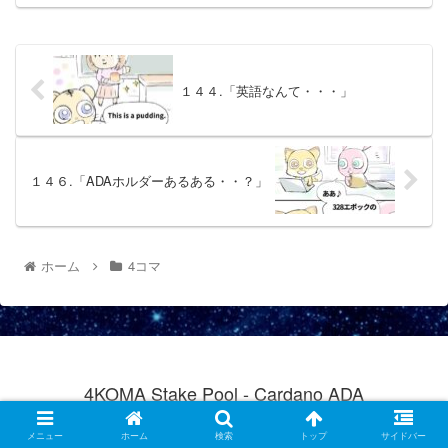
１４４.「英語なんて・・・」
１４６.「ADAホルダーあるある・・？」
ホーム
4コマ
4KOMA Stake Pool - Cardano ADA
© 2021 4KOMA Stake Pool - Cardano ADA.
メニュー
ホーム
検索
トップ
サイドバー