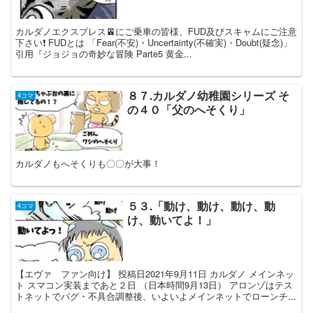
カルダノエクスプレス🚈にご乗車の皆様、FUD及びスキャムにご注意
下さい❗️ FUDとは 「Fear(不安)・Uncertainty(不確実)・Doubt(疑念)」
引用『ジョジョの奇妙な冒険 Parte5 黄金...
８７.カルダノ幼稚園シリーズ そ
4コマ
の４０「父のへそくり」
カルダノもへそくりも〇〇が大事！
５３.「動け、動け、動け、動
4コマ
け、動いてよ！」
【エヴァ ファン向け】 投稿日2021年9月11日 カルダノ メインネッ
ト スマコン実装まであと２日 （日本時間9月13日） アロンゾはテス
トネットでバグ・不具合調整後、いよいよメインネットでローンチ...