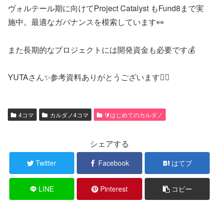
ヴォルテール期に向けてProject Catalyst もFund8まで実
施中。最適なガバナンスを模索しています👀
また長期的なプロジェクトには開発資金も必要です💰
YUTAさん✨参考資料ありがとうございます🙇‍♂️
4コマ
カルダノ4コマ
🔰はじめてのカルダノ
シェアする
Twitter
Facebook
はてブ
LINE
Pinterest
コピー