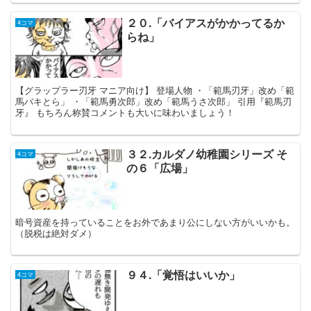
２０.「バイアスがかかってるか
4コマ
らね」
【グラップラー刃牙 マニア向け】 登場人物 ・「範馬刃牙」改め「範
馬バキとら」 ・「範馬勇次郎」改め「範馬うさ次郎」 引用『範馬刃
牙』 もちろん称賛コメントも大いに味わいましょう！
３２.カルダノ幼稚園シリーズ そ
4コマ
の６「広場」
暗号資産を持っていることをお外であまり公にしない方がいいかも。
（脱税は絶対ダメ）
９４.「覚悟はいいか」
4コマ