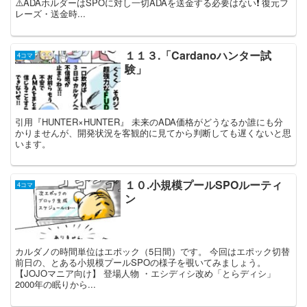
⚠️ADAホルダーはSPOに対し一切ADAを送金する必要はない❗️ 復元フ
レーズ・送金時...
１１３.「Cardanoハンター試
4コマ
験」
引用『HUNTER×HUNTER』 未来のADA価格がどうなるか誰にも分
かりませんが、開発状況を客観的に見てから判断しても遅くないと思
います。
１０.小規模プールSPOルーティ
4コマ
ン
カルダノの時間単位はエポック（5日間）です。 今回はエポック切替
前日の、とある小規模プールSPOの様子を覗いてみましょう。
【JOJOマニア向け】 登場人物 ・エシディシ改め「とらディシ」
2000年の眠りから...