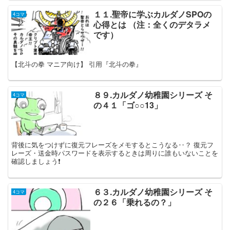
１１.聖帝に学ぶカルダノSPOの
4コマ
心得とは （注：全くのデタラメ
です）
【北斗の拳 マニア向け】 引用『北斗の拳』
８９.カルダノ幼稚園シリーズ そ
4コマ
の４１「ゴ○○13」
背後に気をつけずに復元フレーズをメモするとこうなる‥？ 復元フ
レーズ・送金時パスワードを表示するときは周りに誰もいないことを
確認しましょう❗️
６３.カルダノ幼稚園シリーズ そ
4コマ
の２６「乗れるの？」