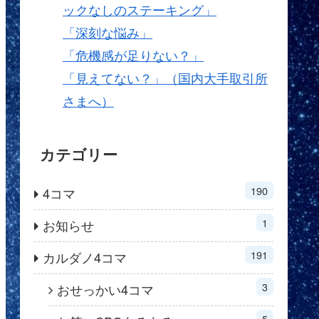
ックなしのステーキング」
「深刻な悩み」
「危機感が足りない？」
「見えてない？」（国内大手取引所
さまへ）
カテゴリー
190
4コマ
1
お知らせ
191
カルダノ4コマ
3
おせっかい4コマ
5