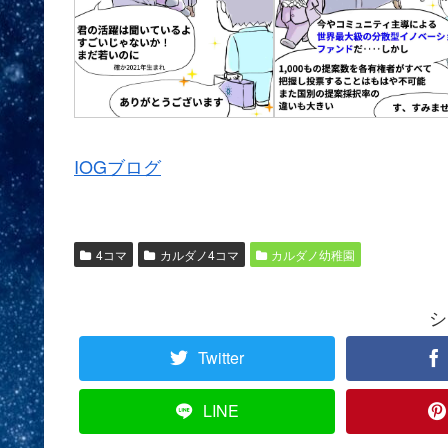
IOGブログ
4コマ
カルダノ4コマ
カルダノ幼稚園
シ
Twitter
LINE