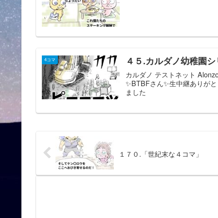
４５.カルダノ幼稚園シ
4コマ
カルダノ テストネット Alon
✨BTBFさん✨生中継ありがと
ました
１７０.「世紀末な４コマ」