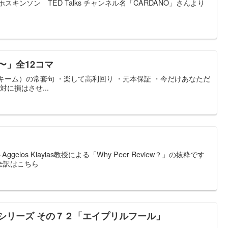
キンソン TED Talks チャンネル名「CARDANO」さんより
〜」全12コマ
スキーム）の常套句 ・楽して高利回り ・元本保証 ・今だけあなただ
対に損はさせ...
elos Kiayias教授による「Why Peer Review？」の抜粋です
 全訳はこちら
シリーズ その７２「エイプリルフール」