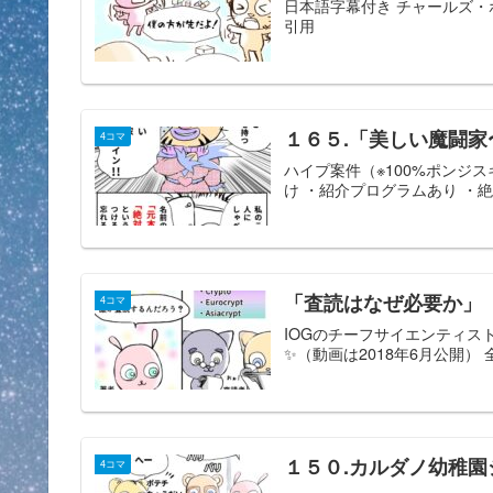
日本語字幕付き チャールズ・ホス
引用
１６５.「美しい魔闘家
4コマ
ハイプ案件（※100%ポンジ
け ・紹介プログラムあり ・絶
「査読はなぜ必要か」
4コマ
IOGのチーフサイエンティストAgg
✨（動画は2018年6月公開）
１５０.カルダノ幼稚園
4コマ