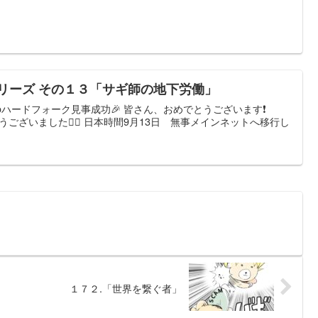
リーズ その１３「サギ師の地下労働」
zoハードフォーク見事成功🎉 皆さん、おめでとうございます❗️
うございました🙇‍♂️ 日本時間9月13日 無事メインネットへ移行し
１７２.「世界を繋ぐ者」