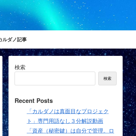
カルダノ記事
検索
検索
Recent Posts
「カルダノは真面目なプロジェク
ト」専門用語なし３分解説動画
「資産（秘密鍵）は自分で管理。ロ