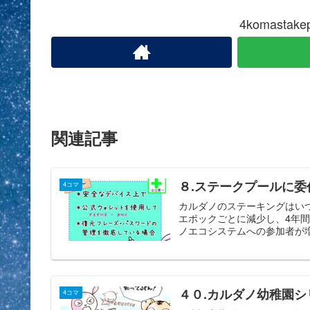
4komasta
関連記事
８.ステークプールに委
4コマ
カルダノのステーキングはいつ
エポックごとに減少し、4年
ノエコシステムへの参加者が増
４０.カルダノ幼稚園シ
4コマ