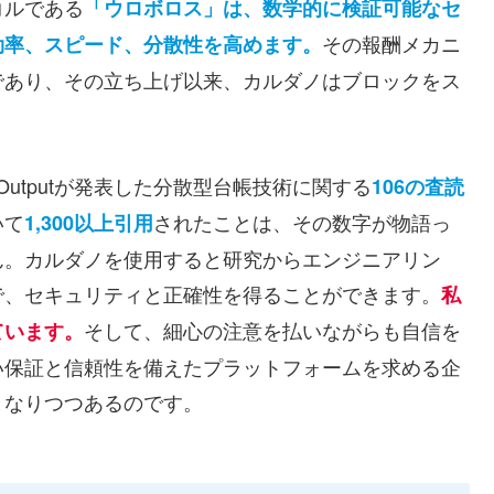
コルである
「ウロボロス」は、数学的に検証可能なセ
その報酬メカニ
効率、スピード、分散性を高めます。
であり、その立ち上げ以来、カルダノはブロックをス
Outputが発表した分散型台帳技術に関する
106の査読
いて
されたことは、その数字が物語っ
1,300以上引用
ん。カルダノを使用すると研究からエンジニアリン
で、セキュリティと正確性を得ることができます。
私
そして、細心の注意を払いながらも自信を
ています。
い保証と信頼性を備えたプラットフォームを求める企
となりつつあるのです。