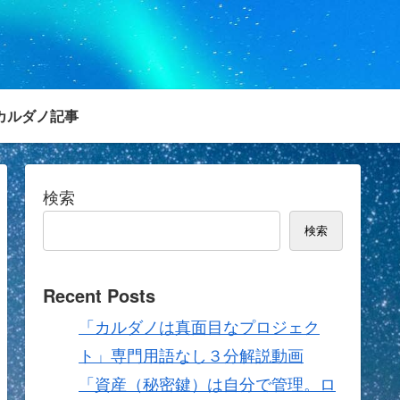
カルダノ記事
検索
検索
Recent Posts
「カルダノは真面目なプロジェク
ト」専門用語なし３分解説動画
「資産（秘密鍵）は自分で管理。ロ