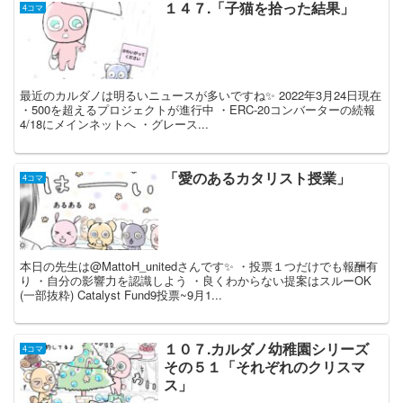
１４７.「子猫を拾った結果」
4コマ
最近のカルダノは明るいニュースが多いですね✨ 2022年3月24日現在
・500を超えるプロジェクトが進行中 ・ERC-20コンバーターの続報
4/18にメインネットへ ・グレース...
「愛のあるカタリスト授業」
4コマ
本日の先生は@MattoH_unitedさんです✨ ・投票１つだけでも報酬有
り ・自分の影響力を認識しよう ・良くわからない提案はスルーOK
(一部抜粋) Catalyst Fund9投票~9月1...
１０７.カルダノ幼稚園シリーズ
4コマ
その５１「それぞれのクリスマ
ス」