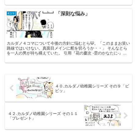
「深刻な悩み」
4コマ
カルダノ４コマについて今後の方針に悩むとら🐯。「このままお笑い
路線ではいけない。真面目メインに舵を切ろうか・・」 そんなとら
を一人の男が待ち構えていた。 引用『花の慶次 -雲のかなたに-』...
４０.カルダノ幼稚園シリーズ その９「ビ
ビッ」
４２.カルダノ幼稚園シリーズ その１１
「プレゼント」