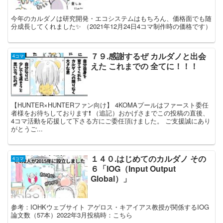
今年のカルダノは研究開発・エコシステムはもちろん、価格面でも随
分成長してくれました✨ （2021年12月24日4コマ制作時の価格です）
７９.感謝するぜ カルダノと出会
4コマ
えた これまでの 全てに！！！
【HUNTER×HUNTERファン向け】 4KOMAプールはファースト委任
者様をお待ちしております❗️ （追記）おかげさまでこの投稿の直後、
4コマ活動を応援して下さる方にご委任頂けました。 ご支援誠にあり
がとうご...
１４０.はじめてのカルダノ その
4コマ
６「IOG（Input Output
Global）」
参考：IOHKウェブサイト アゲロス・キアイアス教授が関係するIOG
論文数（57本）2022年3月投稿時：こちら