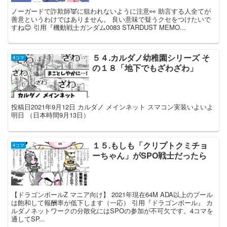
ノーガードで詐欺師👿に狙われないように注意👀 助言する人全てが
善意というわけではありません。 良い意味で疑うクセをつけたいで
すね😊 引用『機動戦士ガンダム0083 STARDUST MEMO...
５４.カルダノ幼稚園シリーズ そ
4コマ
の１８「地下でもざわざわ」
投稿日2021年9月12日 カルダノ メインネット スマコン実装いよいよ
明日 （日本時間9月13日）
１５.もしも「クリプトクミチョ
4コマ
ーちゃん」がSPO戦士だったら
【ドラゴンボールZ マニア向け】 2021年現在64M ADA以上のプール
は飽和して報酬率が低下します（一応） 引用『ドラゴンボール』 カ
ルダノネットワークの分散化にはSPOの参加が不可欠です。4コマを
通してSP...