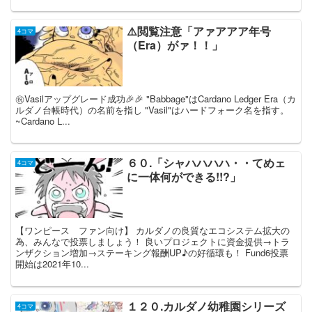
⚠️閲覧注意「アァアアア年号
4コマ
（Era）がァ！！」
㊗️Vasilアップグレード成功🎉🎉 "Babbage"はCardano Ledger Era（カ
ルダノ台帳時代）の名前を指し "Vasil"はハードフォーク名を指す。
~Cardano L...
６０.「シャハハハハ・・てめェ
4コマ
に一体何ができる!!?」
【ワンピース ファン向け】 カルダノの良質なエコシステム拡大の
為、みんなで投票しましょう！ 良いプロジェクトに資金提供→トラ
ンザクション増加→ステーキング報酬UP♪の好循環も！ Fund6投票
開始は2021年10...
１２０.カルダノ幼稚園シリーズ
4コマ