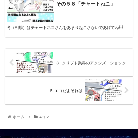
その５８「チャートねこ」
冬（相場）はチャートネコさんをあまり起こさないであげてね🐱
３. クリプト業界のアクシズ・ショック
５.エゴだよそれは
ホーム
4コマ