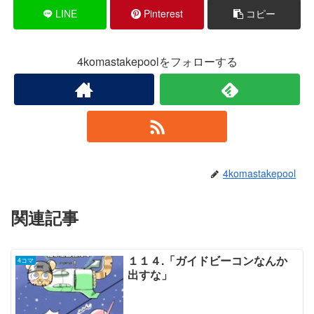
LINE
Pinterest
コピー
4komastakepoolをフォローする
4komastakepool
関連記事
１１４.「ガイドビーコンなんか
4コマ
出すな」