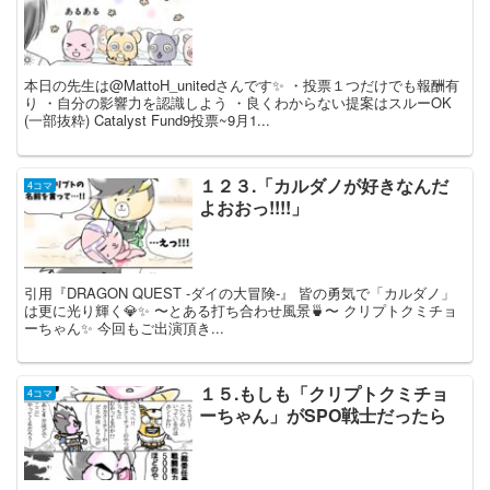
本日の先生は@MattoH_unitedさんです✨ ・投票１つだけでも報酬有
り ・自分の影響力を認識しよう ・良くわからない提案はスルーOK
(一部抜粋) Catalyst Fund9投票~9月1...
１２３.「カルダノが好きなんだ
4コマ
よおおっ!!!!」
引用『DRAGON QUEST -ダイの大冒険-』 皆の勇気で「カルダノ」
は更に光り輝く💎✨ 〜とある打ち合わせ風景🍵〜 クリプトクミチョ
ーちゃん✨ 今回もご出演頂き...
１５.もしも「クリプトクミチョ
4コマ
ーちゃん」がSPO戦士だったら