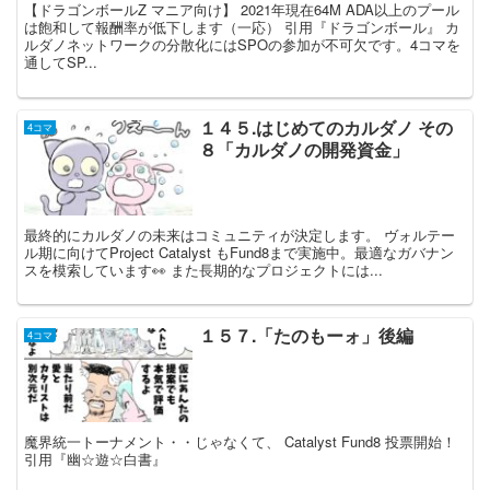
【ドラゴンボールZ マニア向け】 2021年現在64M ADA以上のプール
は飽和して報酬率が低下します（一応） 引用『ドラゴンボール』 カ
ルダノネットワークの分散化にはSPOの参加が不可欠です。4コマを
通してSP...
１４５.はじめてのカルダノ その
4コマ
８「カルダノの開発資金」
最終的にカルダノの未来はコミュニティが決定します。 ヴォルテー
ル期に向けてProject Catalyst もFund8まで実施中。最適なガバナン
スを模索しています👀 また長期的なプロジェクトには...
１５７.「たのもーォ」後編
4コマ
魔界統一トーナメント・・じゃなくて、 Catalyst Fund8 投票開始！
引用『幽☆遊☆白書』