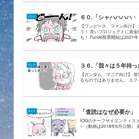
６０.「シャハハハハ・
4コマ
【ワンピース ファン向け】
う！ 良いプロジェクトに資金
も！ Fund6投票開始は2021年10
３６.「我々は５年待っ
4コマ
【ガンダム マニア向け】 登場
るものではありません。 ⚠️フィ
「査読はなぜ必要か」
4コマ
IOGのチーフサイエンティストAgg
✨（動画は2018年6月公開）