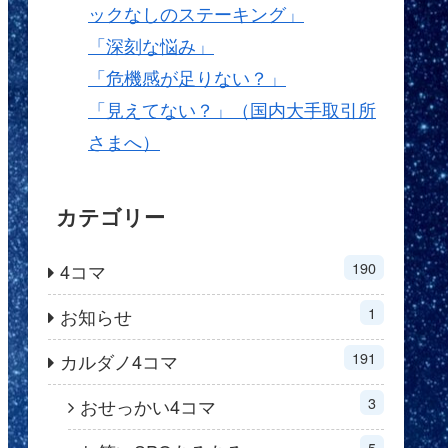
ックなしのステーキング」
「深刻な悩み」
「危機感が足りない？」
「見えてない？」（国内大手取引所
さまへ）
カテゴリー
190
4コマ
1
お知らせ
191
カルダノ4コマ
3
おせっかい4コマ
5