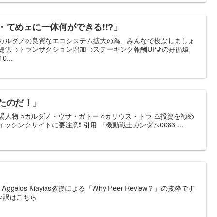
・てめェに一体何ができる!!?」
 カルダノの良質なエコシステム拡大の為、みんなで投票しましょ
提供→トランザクション増加→ステーキング報酬UP♪の好循環
...
たのだ！」
人物 ○カルダノ・ウサ・ガトー ○カリウス・トラ ⚠️投資を勧め
ッシングサイトに要注意❗️ 引用 『機動戦士ガンダム0083 ...
elos Kiayias教授による「Why Peer Review？」の抜粋です
 全訳はこちら