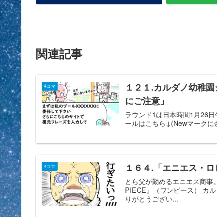
関連記事
１２１.カルダノ幼稚園シ
4コマ
にご注意」
ラウンド1は日本時間1月26日
ールはこちら↓(Newマークに余裕あり) i
１６４.「エニエス・ロ
4コマ
とら父が勤めるエニエス商事。
PIECE』（ワンピース） 
りがとうござい...