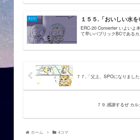
１５５.「おいしい水
4コマ
ERC-20 Converter 
て早いパブリックBCであるカル
７７.「父上、SPOになりまし
７９.感謝するぜ カ
ホーム
4コマ