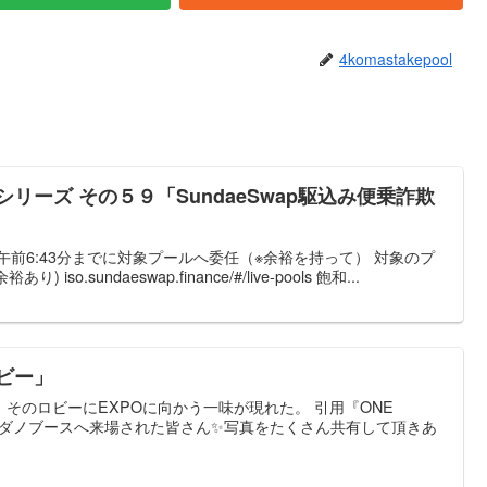
4komastakepool
リーズ その５９「SundaeSwap駆込み便乗詐欺
午前6:43分までに対象プールへ委任（※余裕を持って） 対象のプ
so.sundaeswap.finance/#/live-pools 飽和...
ビー」
そのロビーにEXPOに向かう一味が現れた。 引用『ONE
カルダノブースへ来場された皆さん✨写真をたくさん共有して頂きあ