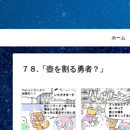
ホーム
７８.「壺を割る勇者？」