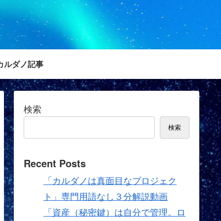
カルダノ記事
検索
検索
Recent Posts
「カルダノは真面目なプロジェク
ト」専門用語なし３分解説動画
「資産（秘密鍵）は自分で管理。ロ