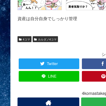
資産は自分自身でしっかり管理
4コマ
カルダノ4コマ
シ
Twitter
LINE
4komasta