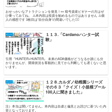
おせっかいなアトラクションを発見！👀 暗号資産ビギナーの方はぜ
ひ乗ってみてね。 ⚠️本内容は投資を勧めるものではありません ⚠️個
人の感想です 3枚目は”自分自身”の間違いでした🙇‍♂️
１１３.「Cardanoハンター試
4コマ
験」
引用『HUNTER×HUNTER』 未来のADA価格がどうなるか誰にも分
かりませんが、開発状況を客観的に見てから判断しても遅くないと思
います。
１２８.カルダノ幼稚園シリーズ
4コマ
その６３「クイズ！小規模プール
100人に聞きました」
注）本当は聞いてません。本内容は自虐と偏見とお詫びに基づいた内
容となっております。