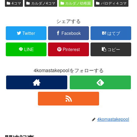
4コマ
カルダノ4コマ
カルダノ幼稚園
パロディ４コマ
シェアする
Twitter
Facebook
はてブ
LINE
Pinterest
コピー
4komastakepoolをフォローする
4komastakepool