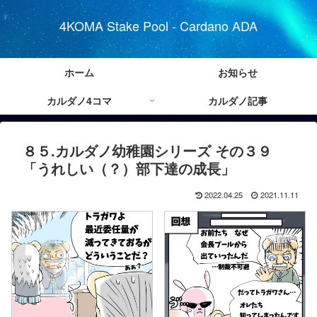
4KOMA Stake Pool - Cardano ADA
ホーム
お知らせ
カルダノ4コマ
カルダノ記事
８５.カルダノ幼稚園シリーズ その３９
「うれしい（？）部下達の成長」
2022.04.25
2021.11.11