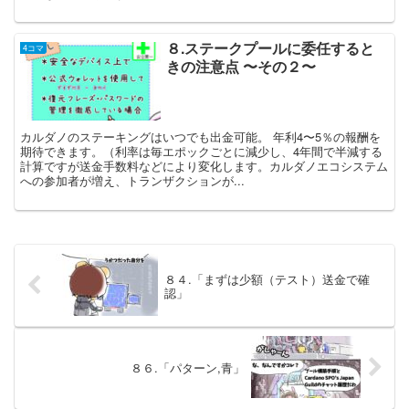
８.ステークプールに委任すると
4コマ
きの注意点 〜その２〜
カルダノのステーキングはいつでも出金可能。 年利4〜5％の報酬を
期待できます。（利率は毎エポックごとに減少し、4年間で半減する
計算ですが送金手数料などにより変化します。カルダノエコシステム
への参加者が増え、トランザクションが...
８４.「まずは少額（テスト）送金で確
認」
８６.「パターン,青」