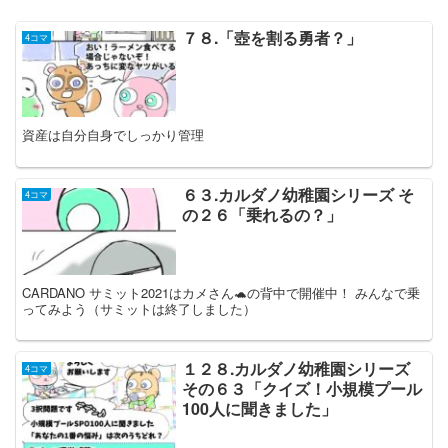
７８.「壺を割る勇者？」
4コマ
資産は自分自身でしっかり管理
６３.カルダノ幼稚園シリーズ そ
4コマ
の２６「乗れるの？」
CARDANO サミット2021はカメさん🐢の背中で開催中！ みんなで乗
ってみよう（サミットは終了しました）
１２８.カルダノ幼稚園シリーズ
4コマ
その６３「クイズ！小規模プール
100人に聞きました」