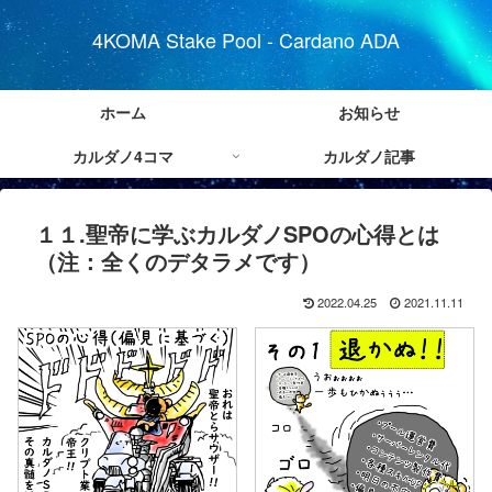
4KOMA Stake Pool - Cardano ADA
ホーム
お知らせ
カルダノ4コマ
カルダノ記事
１１.聖帝に学ぶカルダノSPOの心得とは
（注：全くのデタラメです）
2022.04.25
2021.11.11