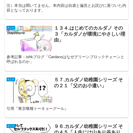
注）本当は聞いてません。本内容は自虐と偏見とお詫びに基づいた内
容となっております。
１３４.はじめてのカルダノ その
4コマ
３「カルダノが環境にやさしい理
由」
参考記事：iohkブログ「Cardanoはなぜグリーンブロックチェーンと
呼ばれるのか」
５７.カルダノ幼稚園シリーズ そ
4コマ
の２１「父のお小遣い」
引用『東京喰種トーキョーグール』
９６.カルダノ幼稚園シリーズ そ
4コマ
の４５「人生には山あり谷あり、