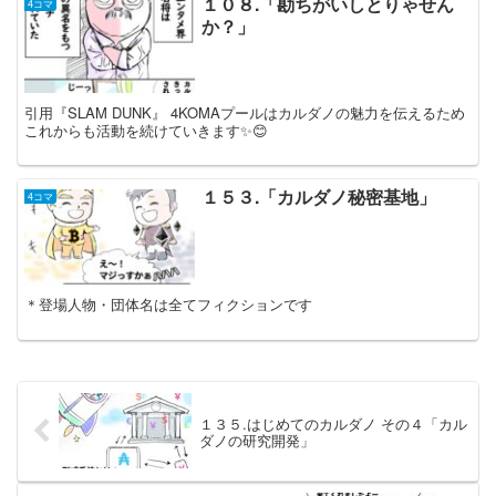
１０８.「勘ちがいしとりゃせん
4コマ
か？」
引用『SLAM DUNK』 4KOMAプールはカルダノの魅力を伝えるため
これからも活動を続けていきます✨😊
１５３.「カルダノ秘密基地」
4コマ
＊登場人物・団体名は全てフィクションです
１３５.はじめてのカルダノ その４「カル
ダノの研究開発」