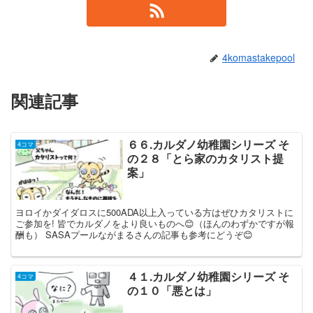
4komastakepool
関連記事
６６.カルダノ幼稚園シリーズ そ
4コマ
の２８「とら家のカタリスト提
案」
ヨロイかダイダロスに500ADA以上入っている方はぜひカタリストに
ご参加を! 皆でカルダノをより良いものへ😊（ほんのわずかですが報
酬も） SASAプールながまるさんの記事も参考にどうぞ😊
４１.カルダノ幼稚園シリーズ そ
4コマ
の１０「悪とは」