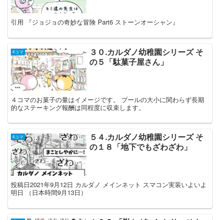
引用 『ジョジョの奇妙な冒険 Part6 ストーンオーシャン』
３０.カルダノ幼稚園シリーズ そ
4コマ
の５「駄菓子屋さん」
４コマのお菓子の量はイメージです。 プールの大小に関わらず長期
的なステーキング報酬は同程度に収束します。
５４.カルダノ幼稚園シリーズ そ
4コマ
の１８「地下でもざわざわ」
投稿日2021年9月12日 カルダノ メインネット スマコン実装いよいよ
明日 （日本時間9月13日）