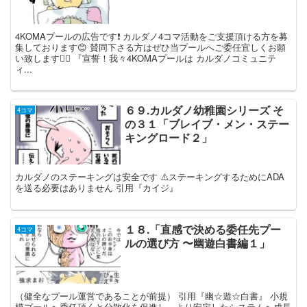
4KOMAプールの広告です❗️ カルダノ4コマ活動をご支援頂ける方を募
集しております😊 賛同下さる方はぜひ当プールへご委任宜しくお願
い致します🙇‍♂️ 『宣誓！我々4KOMAプールは カルダノコミュニテ
ィ...
６９.カルダノ幼稚園シリーズ そ
4コマ
の３１「ブレイブ・メン・ステー
キングロード２」
カルダノのステーキングは安全です ⚠️ステーキングするためにADA
を送る必要はありません 引用『カイジ』
１８.「直感で決める委任先プー
4コマ
ルの選び方 〜幽遊白書編１」
（健全なプール運営であることが前提） 引用『幽☆遊☆白書』 小規
模プールへ委任頂くと分散化を促進し、より安定したシステムへ成長