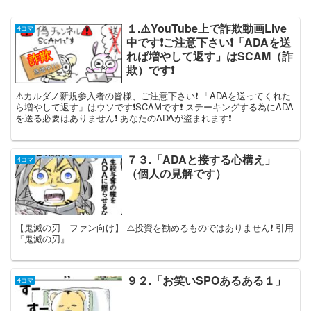
１.⚠️YouTube上で詐欺動画Live
4コマ
中です❗️ご注意下さい❗️「ADAを送
れば増やして返す」はSCAM（詐
欺）です❗️
⚠️カルダノ新規参入者の皆様、ご注意下さい❗️ 「ADAを送ってくれた
ら増やして返す」はウソです❗️SCAMです❗️ ステーキングする為にADA
を送る必要はありません❗️ あなたのADAが盗まれます❗️
７３.「ADAと接する心構え」
4コマ
（個人の見解です）
【鬼滅の刃 ファン向け】 ⚠️投資を勧めるものではありません❗️ 引用
『鬼滅の刃』
９２.「お笑いSPOあるある１」
4コマ