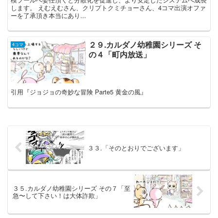
します。 えむえむさん、クリプトクミチョーさん、4コマ出演オファ
ーを了承頂き本当にあり...
２９.カルダノ幼稚園シリーズ そ
4コマ
の４「町内放送」
引用『ジョジョの奇妙な冒険 Parte5 黄金の風』
３３.「そのとおりでございます」
３５.カルダノ幼稚園シリーズ その７「至
急〜して下さい！は大体詐欺」